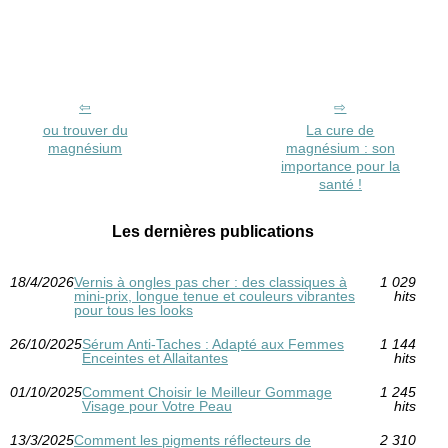
ou trouver du
La cure de
magnésium
magnésium : son
importance pour la
santé !
Les dernières publications
18/4/2026
Vernis à ongles pas cher : des classiques à
1 029
mini-prix, longue tenue et couleurs vibrantes
hits
pour tous les looks
26/10/2025
Sérum Anti-Taches : Adapté aux Femmes
1 144
Enceintes et Allaitantes
hits
01/10/2025
Comment Choisir le Meilleur Gommage
1 245
Visage pour Votre Peau
hits
13/3/2025
Comment les pigments réflecteurs de
2 310