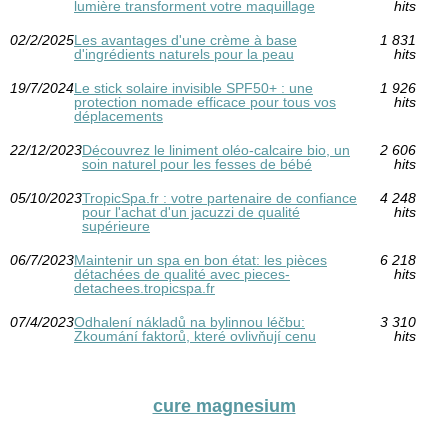
lumière transforment votre maquillage
hits
02/2/2025
Les avantages d'une crème à base
1 831
d'ingrédients naturels pour la peau
hits
19/7/2024
Le stick solaire invisible SPF50+ : une
1 926
protection nomade efficace pour tous vos
hits
déplacements
22/12/2023
Découvrez le liniment oléo-calcaire bio, un
2 606
soin naturel pour les fesses de bébé
hits
05/10/2023
TropicSpa.fr : votre partenaire de confiance
4 248
pour l'achat d'un jacuzzi de qualité
hits
supérieure
06/7/2023
Maintenir un spa en bon état: les pièces
6 218
détachées de qualité avec pieces-
hits
detachees.tropicspa.fr
07/4/2023
Odhalení nákladů na bylinnou léčbu:
3 310
Zkoumání faktorů, které ovlivňují cenu
hits
cure magnesium